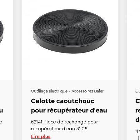
Outillage électrique > Accessoires Baier
Ou
Calotte caoutchouc
C
u
pour récupérateur d'eau
r
d
e
62141 Pièce de rechange pour
récupérateur d'eau 8208
4
Lire plus
1