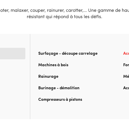
aboter, malaxer, couper, rainurer, carotter,… Une gamme de hau
résistant qui répond à tous les défis.
Surfaçage - découpe carrelage
Acc
Machines à bois
Fo
Rainurage
Mé
Burinage - démolition
Acc
Compresseurs à pistons