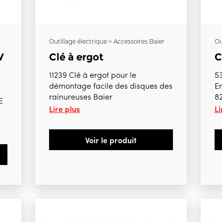
Outillage électrique > Accessoires Baier
Ou
V
Clé à ergot
C
11239 Clé à ergot pour le
5
démontage facile des disques des
E
rainureuses Baier
8
E
Lire plus
Li
Voir le produit