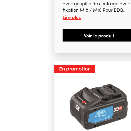
avec goupille de centrage avec
fixation M18 / M16 Pour BDB
Lire plus
822A, BDB 823A et ABDB 82
Voir le produit
En promotion