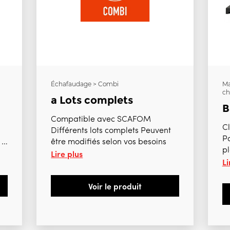
Échafaudage > Combi
Ma
ch
a Lots complets
B
s
Compatible avec SCAFOM
C
Différents lots complets Peuvent
P
is
être modifiés selon vos besoins
pl
Lire plus
Li
i
70
Voir le produit
p
p
/