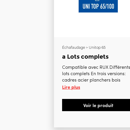
Échafaudage > Unitop 65
a Lots complets
Compatible avec RUX Différent
lots complets En trois versions:
cadres acier planchers bo
Lire plus
cadres alu planchers
bois cadres alu
planchers alu Peuvent être
Voir le produit
modifiés selon vos besoins