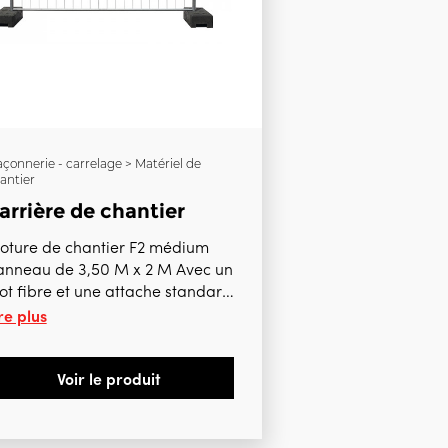
çonnerie - carrelage > Matériel de
antier
arrière de chantier
loture de chantier F2 médium
anneau de 3,50 M x 2 M Avec un
ot fibre et une attache standard
re plus
nclus A la pièce
,00 € htva / pce A partir de 8
ièces 66,00 € htva / pce A
Voir le produit
artir de 37 pièces 63,00 € htva
 pce