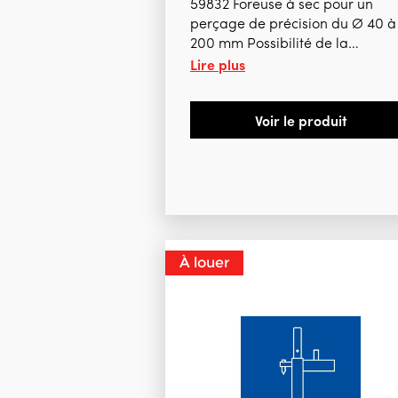
59832 Foreuse à sec pour un
perçage de précision du Ø 40 à
200 mm Possibilité de la
Lire plus
transformer en machine à eau
rapidement grâce au kit de mis
à eau 69468 Nombreuses optio
Voir le produit
sur demande PRIX CATALOGUE
1.118,40 € HTVA Avec centreur
rapide 1.125,00 € htva PRIX
CATALOGUE 1.226,30 € HTV
À louer