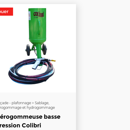
ouer
çade - plafonnage > Sablage,
rogommage et hydrogommage
érogommeuse basse
ression Colibri