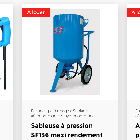
À louer
À l
Façade - plafonnage > Sablage,
Fa
aérogommage et hydrogommage
aé
Sableuse à pression
A
SF136 maxi rendement
p