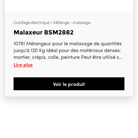
Outillage électrique > Mélange - malaxage
Malaxeur BSM2882
10781 Mélangeur pour le malaxage de quantités
jusqu'à 120 Kg Idéal pour des matériaux denses:
mortier, crépis, colle, peinture Peut être utilisé sur
Lire plus
des supports de malaxage (tête de 43 mm) Sans
hélice En option: Hélice de 160 mm 13162 29,00
€ htva Hélice de 200 mm 13201 32,00
Voir le produit
€ htva