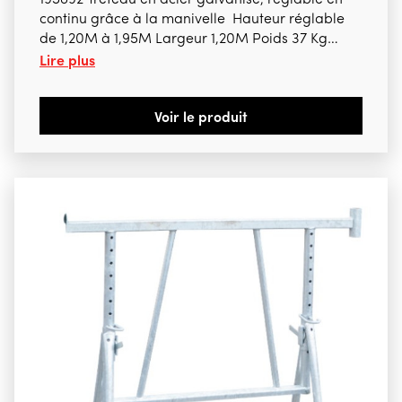
195892 Tréteau en acier galvanisé, réglable en
continu grâce à la manivelle Hauteur réglable
de 1,20M à 1,95M Largeur 1,20M Poids 37 Kg
Lire plus
Capacité 1600 Kg En option: 195410 Manivelle
20,70 € htva 195427 Diagonale
56,80 € htva 195519 Rehausse 1M
Voir le produit
93,90 € htva