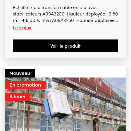
Echelle triple transformable en alu avec
stabilisateurs A09A3200 Hauteur déployée 3,80
m 416,00 € htva A09A3250 Hauteur déployée
Lire plus
5,60 m 444,00 € htva A09A3300 Hauteur
déployée 7,40 m 539,00 € htva A09A3350
Hauteur déployée 8,30 m 603,00 € htva
Voir le produit
Nouveau
En promotion
À louer