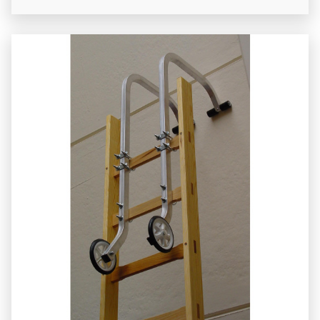
6.200,00 € htva En location: 140 € htva /
semaine + caution