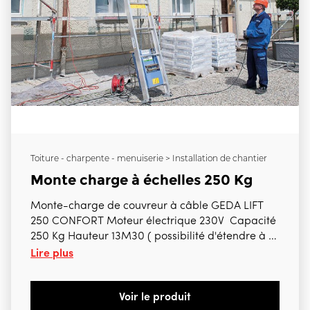
Toiture - charpente - menuiserie > Installation de chantier
Monte charge à échelles 250 Kg
Monte-charge de couvreur à câble GEDA LIFT
250 CONFORT Moteur électrique 230V Capacité
250 Kg Hauteur 13M30 ( possibilité d'étendre à 19
Lire plus
M maximum ) Vitesse de levage 30M/min Câble
diamètre 6 mm longueur 43 M Livré avec
genouillère et chariot standard avecprotection
Voir le produit
contre la rupture de câblePRIX CATALOGUE