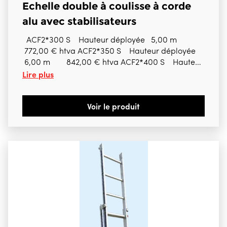
Echelle double à coulisse à corde
alu avec stabilisateurs
ACF2*300 S Hauteur déployée 5,00 m
772,00 € htva ACF2*350 S Hauteur déployée
6,00 m 842,00 € htva ACF2*400 S Hauteur
Lire plus
déployée 7,00 m 984,00 € htva ACF2*450 S
Hauteur déployée 7,75 m 1.074,00 € htva
ACF2*500 S Hauteur déployée 8,75 m
Voir le produit
1.166,00 € htva ACF2*550 S Hauteur déployée
9,75 m 1.25300 € htva ACF2*600 S Hauteur
déployée 11,00 m 1.338,00 € htva ACF2*700 S
Hauteur déployée 13,00 m 1.506,00 € htva