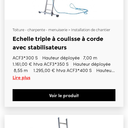
Toiture - charpente - menuiserie > Installation de chantier
Echelle triple à coulisse à corde
avec stabilisateurs
ACF3*300 S Hauteur déployée 7,00 m
1.161,00 € htva ACF3*350 S Hauteur déployée
8,55 m 1.295,00 € htva ACF3*400 S Hauteur
Lire plus
déployée 9,50 m 1.454,00 € htva ACF3*450 S
Hauteur déployée 10,75 m 1.651,00 € htva
ACF3*500 S Hauteur déployée 12,50 m
Voir le produit
1.863,00 € htva ACF3*550 S Hauteur déployée
14,00 m 1.926,00 € htva ACF3*600 S Hauteur
déployée 15,00 m 2.144,00 € htva ACF3*700 S
Hauteur déployée 17,00 m 2.496,00 € htva