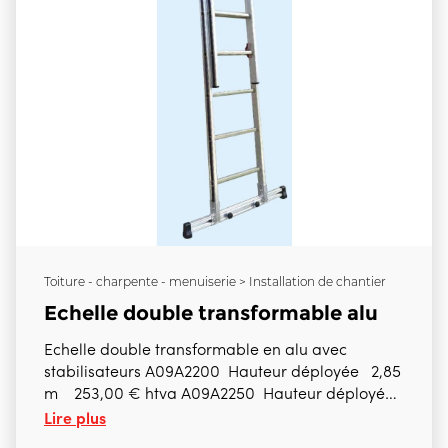
Toiture - charpente - menuiserie > Installation de chantier
Echelle double transformable alu
Echelle double transformable en alu avec
stabilisateurs A09A2200 Hauteur déployée 2,85
m 253,00 € htva A09A2250 Hauteur déployée
Lire plus
4,12 m 299,00 € htva A09A2300 Hauteur
déployée 5,32 m 366,00 € htva A09A2350