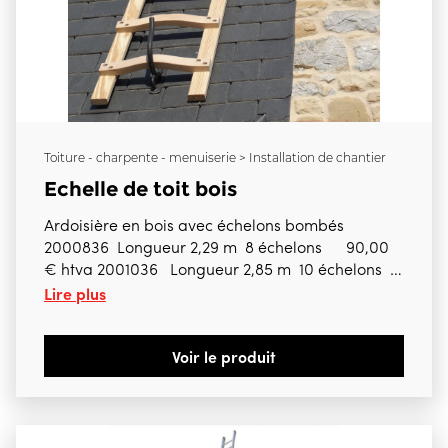
Toiture - charpente - menuiserie > Installation de chantier
Echelle de toit bois
Ardoisière en bois avec échelons bombés
2000836 Longueur 2,29 m 8 échelons 90,00
€ htva 2001036 Longueur 2,85 m 10 échelons
Lire plus
112,00 € htva 2001236 Longueur 3,41 m 12
échelons 133,00 € htva 2001436 Longueur
3,97 m 14 échelons 155,00 € htva 2001636
Voir le produit
Longueur 4,53 m 16 échelons 177,00 € htva
2001736 Longueur 4,82 m 17 échelons 194,00
€ htva 2001836 Longueur 5,09 m 18 échelons
206,00 € htva