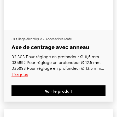
Outillage électrique > Accessoires Mafell
Axe de centrage avec anneau
021303 Pour réglage en profondeur Ø 11,5 mm
035892 Pour réglage en profondeur Ø 12,5 mm
035893 Pour réglage en profondeur Ø 13,5 mm
Lire plus
035894 Pour réglage en profondeur Ø 15,5 mm
035895 Pour réglage en profondeur Ø 17,5 mm
035896 Pour réglage en profondeur Ø 19,5 mm
Voir le produit
035897 Pour réglage en profondeur Ø 21,5 mm
035898 Pour réglage en profondeur Ø 23,5 mm
035899 Pour réglage en profondeur Ø 25 mm
Bien préciser la référence choisie Pour ZB100ES