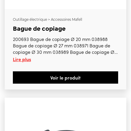
Outillage électrique > Accessoires Mafell
Bague de copiage
200693 Bague de copiage Ø 20 mm 038988
Bague de copiage Ø 27 mm 038971 Bague de
copiage Ø 30 mm 038989 Bague de copiage Ø
Lire plus
40 mm Attention de bien préciser la référence
nécessaire Pour LO65Ec
Voir le produit