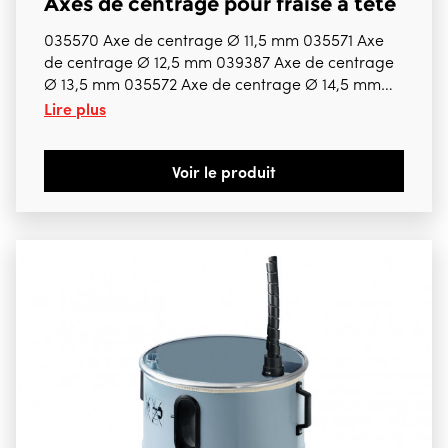
Axes de centrage pour fraise à tête
035570 Axe de centrage Ø 11,5 mm 035571 Axe
de centrage Ø 12,5 mm 039387 Axe de centrage
Ø 13,5 mm 035572 Axe de centrage Ø 14,5 mm
Lire plus
035573 Axe de centrage Ø 15,5 mm 035574 Axe
de centrage Ø 16,5 mm 035575 Axe de centrage
Ø 17,5 mm 035577 Axe de centrage Ø 19,5 mm
Voir le produit
035578 Axe de centrage Ø 21,5 mm Bien préciser
la référence choisie Pour ZB100ES