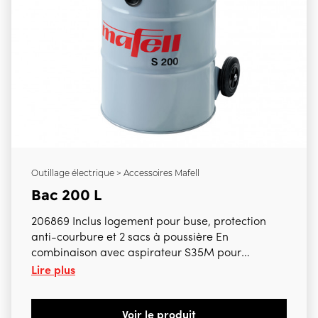
Outillage électrique > Accessoires Mafell
Bac 200 L
206869 Inclus logement pour buse, protection
anti-courbure et 2 sacs à poussière En
combinaison avec aspirateur S35M pour
Lire plus
composer l'aspirateur S200 Pour DSS300cc,
NFU50, NFU50-18
Voir le produit